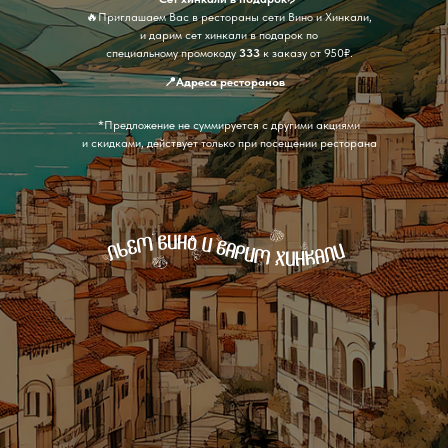
🔥Приглашаем Вас в рестораны сети Вино и Хинкали,
и дарим сет хинкали в подарок по
специальному промокоду
333
к заказу от 950₽.
📍Адреса ресторанов
*Предложение не суммируется с другими акциями
и скидками, действует только при посещении ресторана